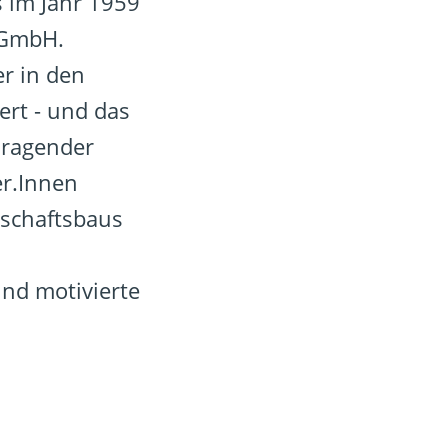
s im Jahr 1959
N GmbH.
r in den
ert - und das
sragender
er.Innen
dschaftsbaus
und motivierte