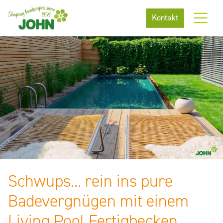
Kontakt
Schwups... rein ins pure
Badevergnügen mit einem
Living Pool Fertigbecken